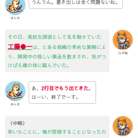
うんうん。書き出しは全く問題ないね。
ほん太
その日、高校生探偵として名を馳せていた
工藤●一
は、とある組織の卑劣な策略によ
ロボ柴
り、開発中の怪しい薬品を飲まされ、気がつ
けば６歳の体に縮んでいた。
あ、
2行目でもう出てきた
。
はーい、終了でーす。
ほん太
（中略）
幸いなことに、俺が居候することになったの