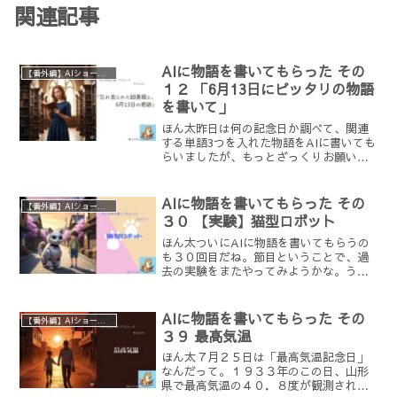
関連記事
AIに物語を書いてもらった その
【番外編】AIショートショートチャレンジ
１２ 「6月13日にピッタリの物語
を書いて」
ほん太昨日は何の記念日か調べて、関連
する単語3つを入れた物語をAIに書いても
らいましたが、もっとざっくりお願いし
たらどうなるか試しました。『忘れ去ら
れた図書館と、6月13日の奇跡』 その図
書館は、町外れの、忘れ去られたように
AIに物語を書いてもらった その
【番外編】AIショートショートチャレンジ
静かな丘の上にひ...
３０ 【実験】猫型ロボット
ほん太ついにAIに物語を書いてもらうの
も３０回目だね。節目ということで、過
去の実験をまたやってみようかな。うさ
井過去の実験ってまさか。高校生探偵と
か頭がパンのヒーローのことか。ほん太
そうだね。どれだけ離れたプロンプトに
AIに物語を書いてもらった その
【番外編】AIショートショートチャレンジ
すれば、「あの作品」と...
３９ 最高気温
ほん太７月２５日は「最高気温記念日」
なんだって。１９３３年のこの日、山形
県で最高気温の４０．８度が観測された