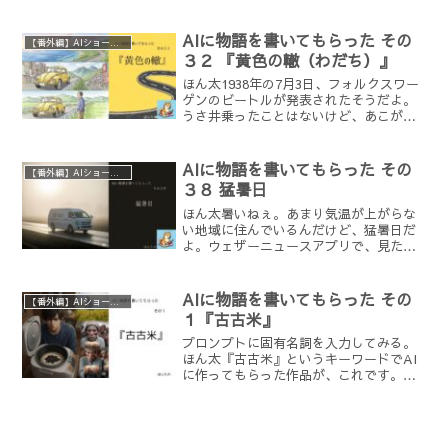
そうだよ。うさ井暑いのに余計な数字言
うな。ほん太そういうわけで、今日は最
高気温の物語をAIに書いてもらうことに
AIに物語を書いてもらった その
【番外編】AIショートショートチャレンジ
するよ。【プロンプト（...
３２ 『黄色の轍（わだち）』
ほん太1938年の7月3日、フォルクスワー
ゲンのビートルが発表されたそうだよ。
うさ井乗ったことはないけど、あこがれ
るね。昔、「1日にビートル5台見たらハ
ッピーになれる」みたいな都市伝説無か
った？ほん太あったねぇｗ今日は、ビー
AIに物語を書いてもらった その
【番外編】AIショートショートチャレンジ
トルに乗って旅す...
３８ 猛暑日
ほん太暑いねぇ。あまり気温が上がらな
い地域に住んでいるんだけど、猛暑日だ
よ。ウェザーニュースアプリで、見たこ
とのない太陽のアイコンが出ているよ。
うさ井金に糸目をつけずにアイスを買い
たくなるな。ほん太うん。暑いの耐えた
AIに物語を書いてもらった その
【番外編】AIショートショートチャレンジ
自分にご褒美、みたいな感...
１『古古米』
プロンプトに固有名詞を入力してみる。
ほん太『古古米』というキーワードでAI
に作ってもらった作品が、これです。作
品の後に、経緯やプロンプトを書いてい
るよ。『古古米』 静寂を破るかのよう
に、カツン、カツンと乾いた音が響く。
それは、小さな木造アパ...