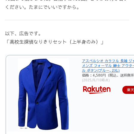
ください。たまにでいいですから。
以下、広告です。
「高校生探偵なりきりセット（上半身のみ）」
アスペルシオ カラフル 長袖 ジ
メンズ フォーマル 紳士 アウタ
ル ボタン(ブルー, 2XL)
価格：4,580円（税込、送料無料
(2025/6/10時点)
楽