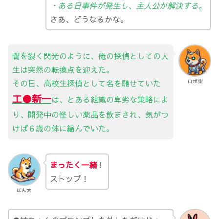
・ある日事件が発生し、主人公が解決する。
さあ、どうなるかな。
闇を裂く閃光のように、俺の探偵としての人
生は突然の転換点を迎えた。
その日、高校生探偵として名を馳せていた
ロボ柴
工●新一
は、とある組織の卑劣な策略によ
り、開発中の怪しい薬品を飲まされ、気がつ
けば６歳の体に縮んでいた。
まったく一緒
！
ストップ！
ほん太