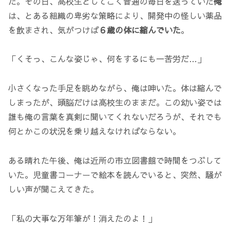
た。その日、高校生としてごく普通の毎日を送っていた
俺
は、とある組織の卑劣な策略により、開発中の怪しい薬品
を飲まされ、気がつけば
６歳の体に縮んでいた
。
「くそっ、こんな姿じゃ、何をするにも一苦労だ…」
小さくなった手足を眺めながら、俺は呻いた。体は縮んで
しまったが、頭脳だけは高校生のままだ。この幼い姿では
誰も俺の言葉を真剣に聞いてくれないだろうが、それでも
何とかこの状況を乗り越えなければならない。
ある晴れた午後、俺は近所の市立図書館で時間をつぶして
いた。児童書コーナーで絵本を読んでいると、突然、騒が
しい声が聞こえてきた。
「私の大事な万年筆が！消えたのよ！」