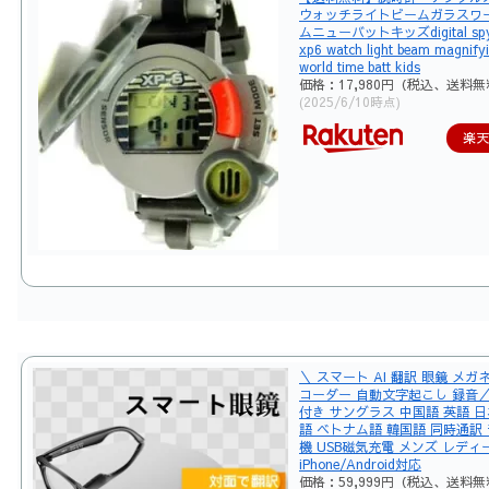
ウォッチライトビームガラスワ
ムニューバットキッズdigital spy
xp6 watch light beam magnifyi
world time batt kids
価格：17,980円（税込、送料無
(2025/6/10時点)
楽
＼ スマート AI 翻訳 眼鏡 メガ
コーダー 自動文字起こし 録音／
付き サングラス 中国語 英語 日
語 ベトナム語 韓国語 同時通訳
機 USB磁気充電 メンズ レディ
iPhone/Android対応
価格：59,999円（税込、送料無