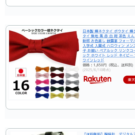
日本製 蝶ネクタイ ボウタイ 蝶
タイ 無地 黒 赤 白 紺 茶色 え
新郎 お色直し 披露宴 フォーマ
入学式 入園式 ハロウィン メンズ
子 お揃い ペアルック リンクコ
ック ホワイト レッド ネイビー
ワインレッド
価格：1,650円（税込、送料別)
(2025/6/10時点)
楽
【送料無料】腕時計 デジタル