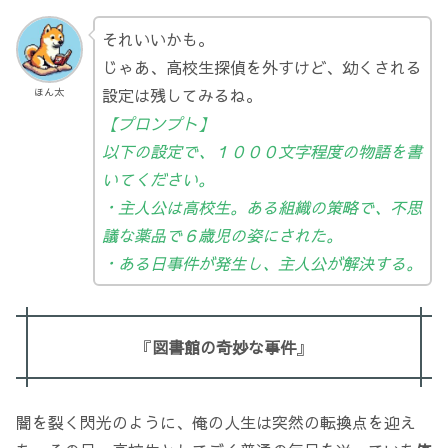
それいいかも。
じゃあ、高校生探偵を外すけど、幼くされる
設定は残してみるね。
ほん太
【プロンプト】
以下の設定で、１０００文字程度の物語を書
いてください。
・主人公は高校生。ある組織の策略で、不思
議な薬品で６歳児の姿にされた。
・ある日事件が発生し、主人公が解決する。
『
図書館の奇妙な事件
』
闇を裂く閃光のように、俺の人生は突然の転換点を迎え