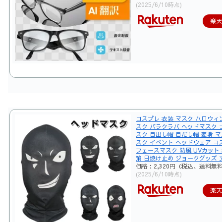
(2025/6/10時点)
楽
コスプレ 衣装 マスク ハロウィン
スク バラクラバ ヘッドマスク 
スク 目出し帽 目だし帽 変身 マ
スク イベント ヘッドウェア コ
フェースマスク 防風 UVカット
策 日焼け止め ジョークグッズ 
価格：2,320円（税込、送料無料
(2025/6/10時点)
楽