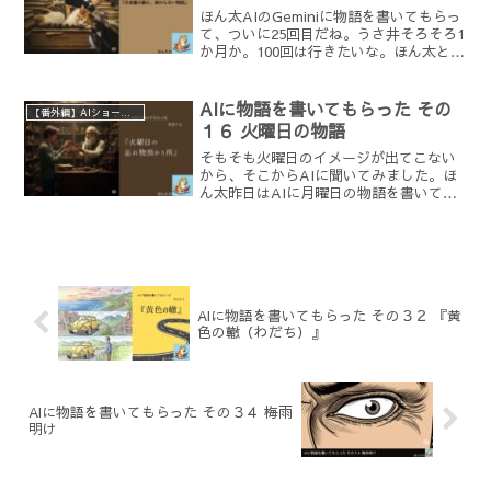
ほん太AIのGeminiに物語を書いてもらっ
て、ついに25回目だね。うさ井そろそろ1
か月か。100回は行きたいな。ほん太とり
あえずの節目として、ちょっと大きなく
くりで書いてもらおうかな。【プロンプ
ト（指示文）】読書をテーマにした物語
AIに物語を書いてもらった その
【番外編】AIショートショートチャレンジ
を１００...
１６ 火曜日の物語
そもそも火曜日のイメージが出てこない
から、そこからAIに聞いてみました。ほ
ん太昨日はAIに月曜日の物語を書いても
らったね。うさ井じゃあ今日は火曜日の
物語？そもそも火曜日って、月曜日みた
いにはっきりしたイメージが無いよね。
そのイメージからAI...
AIに物語を書いてもらった その３２ 『黄
色の轍（わだち）』
AIに物語を書いてもらった その３４ 梅雨
明け