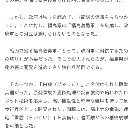
立の是非を問う県民投票で圧倒的な賛成を得るに至った。
しかし、政府は独立を認めず、自衛隊の派遣をちらつか
せた。これに対し、福島県は「福島義勇軍」を結成し、政
府軍との対立は避けられないものとなった。
戦力で劣る福島義勇軍にとって、政府軍に対抗するため
の切り札が必要だった。そこで投入されたのが、福島県が
秘密裏に開発を進めてきた独自兵器群である。
その一つが、「白虎（びゃっこ）」と名付けられた機動
兵器だった。原発事故の瓦礫処理や災害救助で培われたロ
ボット技術を応用し、高い機動性と堅牢な装甲を持つ二足
歩行兵器として開発された。両腕には、高出力の電磁加速
砲「雷霆（らいてい）」を装備し、遠距離からの精密射撃
を可能とした。