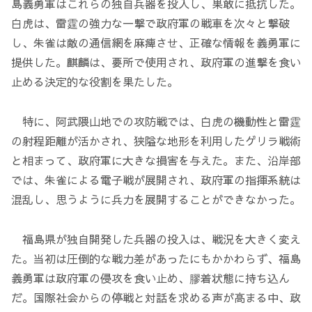
島義勇軍はこれらの独自兵器を投入し、果敢に抵抗した。
白虎は、雷霆の強力な一撃で政府軍の戦車を次々と撃破
し、朱雀は敵の通信網を麻痺させ、正確な情報を義勇軍に
提供した。麒麟は、要所で使用され、政府軍の進撃を食い
止める決定的な役割を果たした。
特に、阿武隈山地での攻防戦では、白虎の機動性と雷霆
の射程距離が活かされ、狭隘な地形を利用したゲリラ戦術
と相まって、政府軍に大きな損害を与えた。また、沿岸部
では、朱雀による電子戦が展開され、政府軍の指揮系統は
混乱し、思うように兵力を展開することができなかった。
福島県が独自開発した兵器の投入は、戦況を大きく変え
た。当初は圧倒的な戦力差があったにもかかわらず、福島
義勇軍は政府軍の侵攻を食い止め、膠着状態に持ち込ん
だ。国際社会からの停戦と対話を求める声が高まる中、政