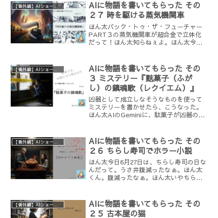
うか。【プロンプト（指示文）】ビート
AIに物語を書いてもらった その
【番外編】AIショートショートチャレンジ
ルズが佃煮の歌...
２７ 時を駆ける蒸気機関車
ほん太バック・トゥ・ザ・フューチャー
PART３の蒸気機関車が超合金で立体化
だって！ほん太知らねぇよ。ほん太今日
AIに書いてもらうのは、蒸気機関車のタ
イムトラベルしかないね！ほん太どうで
もいいよ。ほん太【プロンプト（指示
AIに物語を書いてもらった その
【番外編】AIショートショートチャレンジ
文）】蒸気機関車でタイ...
３ ミステリー『麩菓子（ふが
し）の鎮魂歌（レクイエム）』
凶器として成立しなそうなものを使って
ミステリーを書かせたら、こうなった。
ほん太AIのGeminiに、駄菓子が凶器のミ
ステリー小説を書いてもらいました。作
品の下にプロンプト（命令文）や経緯を
書いています。ここまでたどり着くまで
AIに物語を書いてもらった その
【番外編】AIショートショートチャレンジ
に、いろいろあり...
２６ ちらし寿司でホラー小説
ほん太今日6月27日は、ちらし寿司の日な
んだって。うさ井腹減ったなぁ。ほん太
くん。腹減ったなぁ。ほん太いやちらし
寿司出てこないよ。AIになんか書いても
らうから、それで我慢してね。ちらし寿
司に合わない作風が良いな。【プロンプ
AIに物語を書いてもらった その
【番外編】AIショートショートチャレンジ
ト（指示文）】ちら...
２５ 古本屋の猫