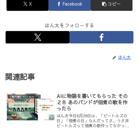
X
Facebook
コピー
ほん太をフォローする
ほん太
関連記事
AIに物語を書いてもらった その
【番外編】AIショートショートチャレンジ
２８ あのバンドが佃煮の歌を作
ったら
ほん太今日6月29日は、「ビートルズの
日」「佃煮の日」なんだってさ。うさ井
ビートルズって佃煮の歌作ってなかった
っけ？ほん太作ってたまるか。でも面白
そうだから、AIのGeminiに試してもらお