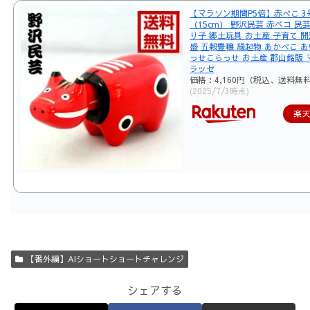
【マラソン期間P5倍】赤べこ 3
（15cm） 野沢民芸 赤ベコ 民
り子 郷土玩具 お土産 子育て 開
盛 五穀豊穣 縁起物 あかべこ あ
っせこらっせ お土産 郡山銘販 
ラッセ
価格：4,160円（税込、送料無料
(2025/7/3時点)
楽
【番外編】AIショートショートチャレンジ
シェアする