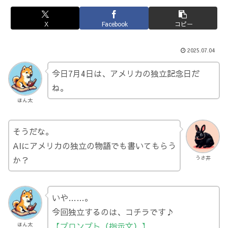
X
Facebook
コピー
2025.07.04
今日7月4日は、アメリカの独立記念日だ
ね。
ほん太
そうだな。
AIにアメリカの独立の物語でも書いてもらう
か？
うさ井
いや……。
今回独立するのは、コチラです♪
【プロンプト（指示文）】
ほん太