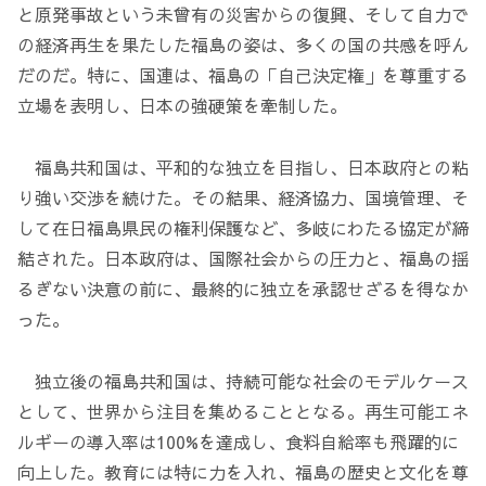
と原発事故という未曾有の災害からの復興、そして自力で
の経済再生を果たした福島の姿は、多くの国の共感を呼ん
だのだ。特に、国連は、福島の「自己決定権」を尊重する
立場を表明し、日本の強硬策を牽制した。
福島共和国は、平和的な独立を目指し、日本政府との粘
り強い交渉を続けた。その結果、経済協力、国境管理、そ
して在日福島県民の権利保護など、多岐にわたる協定が締
結された。日本政府は、国際社会からの圧力と、福島の揺
るぎない決意の前に、最終的に独立を承認せざるを得なか
った。
独立後の福島共和国は、持続可能な社会のモデルケース
として、世界から注目を集めることとなる。再生可能エネ
ルギーの導入率は100%を達成し、食料自給率も飛躍的に
向上した。教育には特に力を入れ、福島の歴史と文化を尊